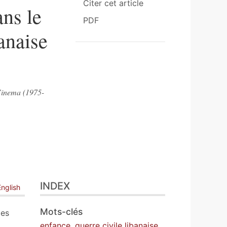
Citer cet article
ans le
PDF
anaise
 Cinema (1975-
INDEX
English
Mots-clés
les
enfance
,
guerre civile libanaise
,