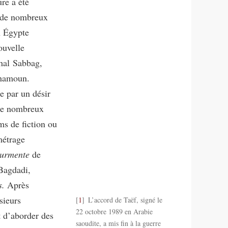
re a été
t de nombreux
n Égypte
ouvelle
ahal Sabbag,
Chamoun.
e par un désir
 De nombreux
lms de fiction ou
métrage
ourmente
de
 Bagdadi,
s.
Après
sieurs
1
L’accord de Taëf, signé le
22 octobre 1989 en Arabie
t d’aborder des
saoudite, a mis fin à la guerre