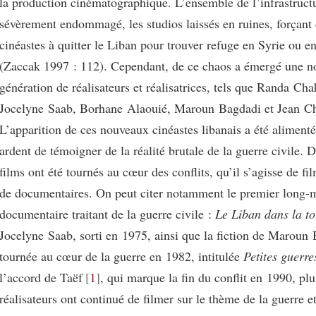
la production cinématographique. L’ensemble de l’infrastructu
sévèrement endommagé, les studios laissés en ruines, forçan
cinéastes à quitter le Liban pour trouver refuge en Syrie ou e
(Zaccak 1997 : 112). Cependant, de ce chaos a émergé une n
génération de réalisateurs et réalisatrices, tels que Randa Ch
Jocelyne Saab, Borhane Alaouié, Maroun Bagdadi et Jean 
L’apparition de ces nouveaux cinéastes libanais a été alimenté
ardent de témoigner de la réalité brutale de la guerre civile.
films ont été tournés au cœur des conflits, qu’il s’agisse de fi
de documentaires. On peut citer notamment le premier long-
documentaire traitant de la guerre civile :
Le Liban dans la t
Jocelyne Saab, sorti en 1975, ainsi que la fiction de Maroun
tournée au cœur de la guerre en 1982, intitulée
Petites guerre
l’accord de Taëf
1
, qui marque la fin du conflit en 1990, plu
réalisateurs ont continué de filmer sur le thème de la guerre e