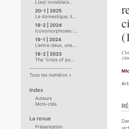
L(es) invisible(s…
r
20-1 | 2025
Le domestique, li…
c
19-2 | 2024
Iconomorphoses :…
(
19-1 | 2024
L’entre-deux, une…
Chi
18-2 | 2023
199
The “crisis of po…
Mic
Tous les numéros
Art
Index
Auteurs
Ré
Mots-clés
R
Ind
Pla
La revue
Tex
Dan
Présentation
Bib
vic