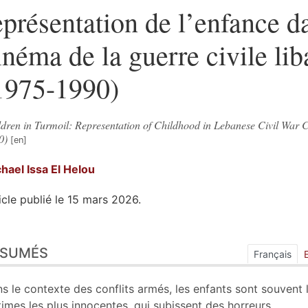
eprésentation de l’enfance d
inéma de la guerre civile lib
1975-1990)
ldren in Turmoil: Representation of Childhood in Lebanese Civil War
0)
hael Issa
El Helou
icle publié le 15 mars 2026.
sumés
ÉSUMÉS
ex
Français
n
te
s le contexte des conflits armés, les enfants sont souvent 
liographie
times les plus innocentes, qui subissent des horreurs