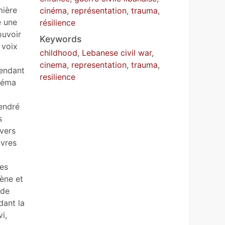
mière
cinéma
,
représentation
,
trauma
,
e une
résilience
ouvoir
Keywords
 voix
childhood
,
Lebanese civil war
,
cinema
,
representation
,
trauma
,
pendant
resilience
inéma
endré
s
avers
uvres
ces
cène et
 de
dant la
i,