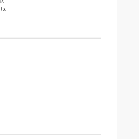
es
ts.