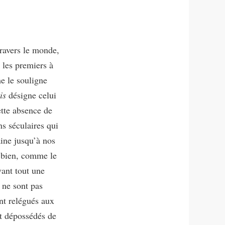
travers le monde,
 les premiers à
me le souligne
is
désigne celui
ette absence de
ns séculaires qui
ine jusqu’à nos
u bien, comme le
vant tout une
s ne sont pas
ent relégués aux
et dépossédés de