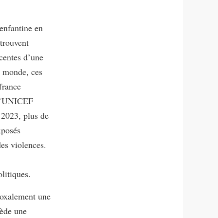
 enfantine en
etrouvent
centes d’une
u monde, ces
ffrance
 l’UNICEF
 2023, plus de
xposés
es violences.
litiques.
adoxalement une
ède une