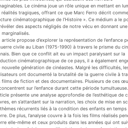
tes
maginables. Le cinéma joue un rôle unique en mettant en lu
ustrations
 réalités tragiques, offrant ce que Marc Ferro décrit comm
er cet article
ecture cinématographique de l’Histoire ». Ce médium a le p
eur
révéler des aspects négligés de notre vécu en donnant une
 marginalisés.
 article propose d’explorer la représentation de l’enfance 
guerre civile au Liban (1975-1990) à travers le prisme du c
anais. Bien que ce conflit ait eu un impact paralysant sur la
duction cinématographique de ce pays, il a également eng
 nouvelle génération de cinéastes. Malgré les difficultés, le
lisateurs ont documenté la brutalité de la guerre civile à tr
 films de fiction et des documentaires. Plusieurs de ces œ
concentrent sur l’enfance durant cette période tumultueuse.
rticle présente une analyse approfondie de l’esthétique de 
res, en s’attardant sur la narration, les choix de mise en s
 thèmes récurrents liés à la condition des enfants en temps
rre. De plus, l’analyse couvre à la fois les films réalisés pen
rre elle-même et ceux produits dans les années qui ont suiv