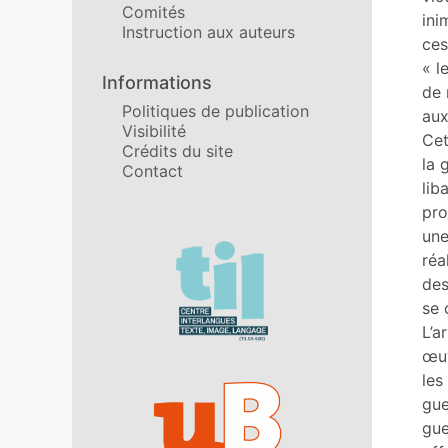
Comités
No
ini
Instruction aux auteurs
Ill
ces
Cit
« l
Informations
Aut
de 
Politiques de publication
aux
Visibilité
Cet
Crédits du site
la 
Contact
lib
pro
une
Affiliations/partenaires
réa
des
se 
L’a
œuv
les
gue
gue