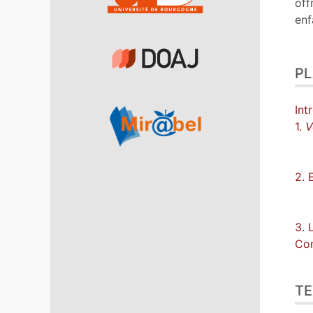
off
enf
P
Int
1.
Ve
2. 
3. 
Con
TE