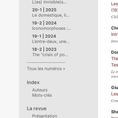
L(es) invisible(s…
Les
20-1 | 2025
(19
Le domestique, li…
Chil
19-2 | 2024
Chr
Iconomorphoses :…
Int
19-1 | 2024
Intr
L’entre-deux, une…
18-2 | 2023
Do
The “crisis of po…
The
Tes
Tous les numéros
Le m
trav
Index
Gi
Auteurs
Les
Mots-clés
Cont
La revue
She
Présentation