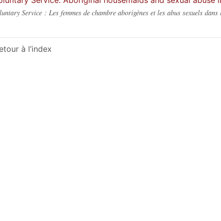
oluntary Service: Aboriginal housemaids and sexual abuse in
luntary Service : Les femmes de chambre aborigènes et les abus sexuels dans l
etour à l’index