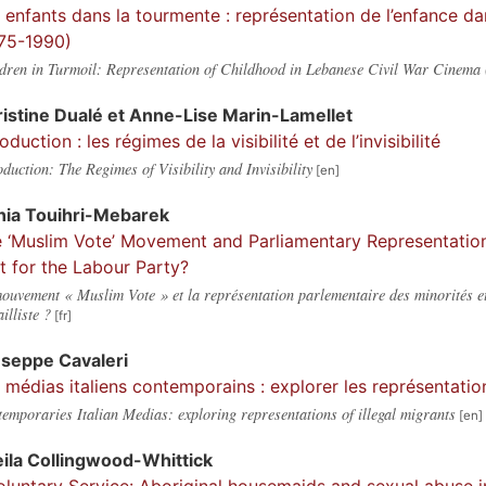
 enfants dans la tourmente : représentation de l’enfance dan
75-1990)
dren in Turmoil: Representation of Childhood in Lebanese Civil War Cinema
istine
Dualé
et
Anne-Lise
Marin-Lamellet
roduction : les régimes de la visibilité et de l’invisibilité
oduction: The Regimes of Visibility and Invisibility
nia
Touihri-Mebarek
 ‘Muslim Vote’ Movement and Parliamentary Representation o
t for the Labour Party?
ouvement « Muslim Vote » et la représentation parlementaire des minorités e
ailliste ?
useppe
Cavaleri
 médias italiens contemporains : explorer les représentati
emporaries Italian Medias: exploring representations of illegal migrants
ila
Collingwood-Whittick