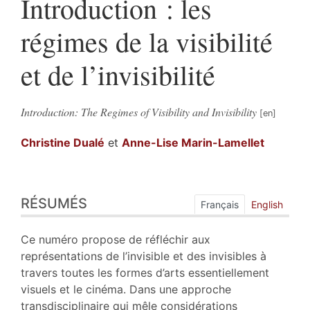
Introduction : les
régimes de la visibilité
et de l’invisibilité
Introduction: The Regimes of Visibility and Invisibility
Christine
Dualé
et
Anne-Lise
Marin-Lamellet
Résumés
RÉSUMÉS
Index
Français
English
Texte
Bibliographie
Ce numéro propose de réfléchir aux
Notes
représentations de l’invisible et des invisibles à
Citer cet article
travers toutes les formes d’arts essentiellement
Auteurs
visuels et le cinéma. Dans une approche
transdisciplinaire qui mêle considérations