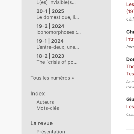
L(es) invisible(s…
Les
20-1 | 2025
(19
Le domestique, li…
Chil
19-2 | 2024
Chr
Iconomorphoses :…
Int
19-1 | 2024
Intr
L’entre-deux, une…
18-2 | 2023
Do
The “crisis of po…
The
Tes
Tous les numéros
Le m
trav
Index
Gi
Auteurs
Les
Mots-clés
Cont
La revue
Présentation