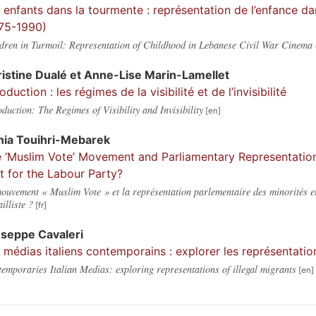
 enfants dans la tourmente : représentation de l’enfance dan
75-1990)
dren in Turmoil: Representation of Childhood in Lebanese Civil War Cinema
istine
Dualé
et
Anne-Lise
Marin-Lamellet
roduction : les régimes de la visibilité et de l’invisibilité
oduction: The Regimes of Visibility and Invisibility
nia
Touihri-Mebarek
 ‘Muslim Vote’ Movement and Parliamentary Representation o
t for the Labour Party?
ouvement « Muslim Vote » et la représentation parlementaire des minorités e
ailliste ?
useppe
Cavaleri
 médias italiens contemporains : explorer les représentati
emporaries Italian Medias: exploring representations of illegal migrants