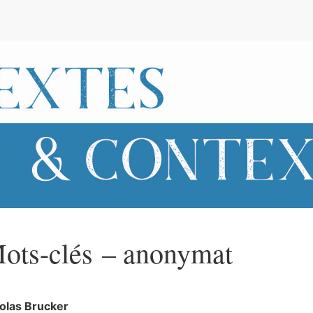
e
ots-clés – anonymat
colas
Brucker