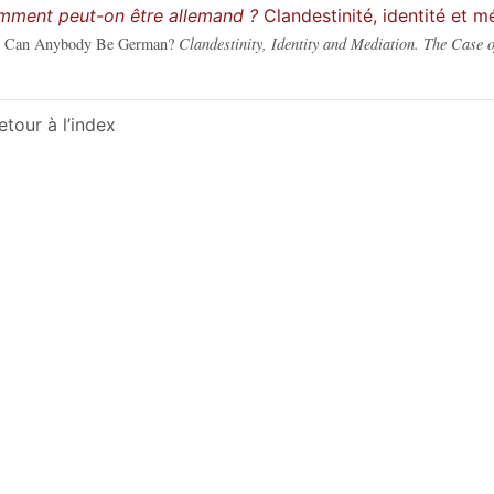
ment peut-on être allemand ?
Clandestinité, identité et m
 Can Anybody Be German?
Clandestinity, Identity and Mediation. The Case o
etour à l’index