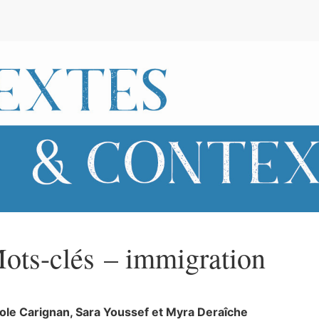
e
ots-clés – immigration
cole
Carignan
,
Sara
Youssef
et
Myra
Deraîche