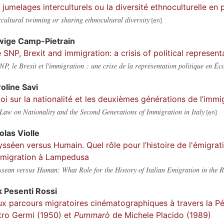
 jumelages interculturels ou la diversité ethnoculturelle en
rcultural twinning or sharing ethnocultural diversity
wige
Camp-Pietrain
 SNP, Brexit and immigration: a crisis of political represent
NP, le Brexit et l'immigration : une crise de la représentation politique en Éc
roline
Savi
loi sur la nationalité et les deuxièmes générations de l’immig
Law on Nationality and the Second Generations of Immigration in Italy
colas
Violle
sséen versus Humain. Quel rôle pour l’histoire de l'émigrati
mmigration à Lampedusa
sean versus Human: What Role for the History of Italian Emigration in the 
k
Pesenti Rossi
x parcours migratoires cinématographiques à travers la Pé
tro Germi (1950) et
Pummarò
de Michele Placido (1989)