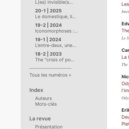
L(es) invisible(s…
Les
20-1 | 2025
Inte
Le domestique, li…
Ed
19-2 | 2024
The
Iconomorphoses :…
Le S
19-1 | 2024
L’entre-deux, une…
Ca
18-2 | 2023
La 
The “crisis of po…
The 
Tous les numéros
Ni
Ody
Index
l'i
Odys
Auteurs
Mots-clés
Eri
Deu
La revue
Pie
Présentation