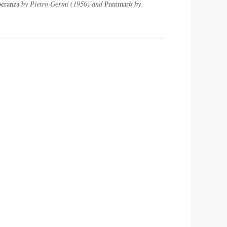
peranza
by Pietro Germi (1950) and
Pummarò
by