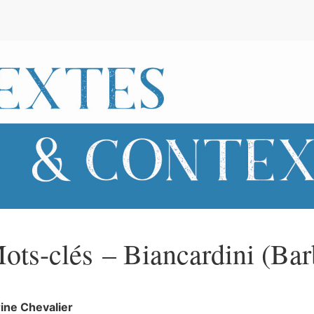
e
ots-clés – Biancardini (Bar
rine
Chevalier