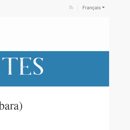
Français
bara)