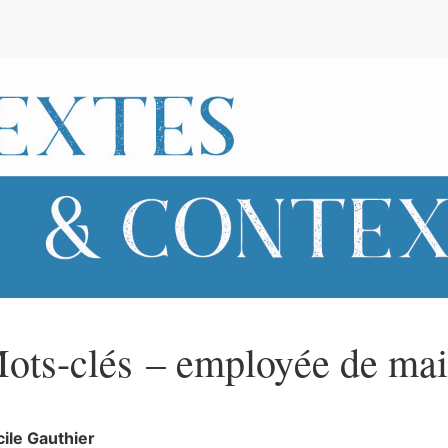
e
ots-clés – employée de ma
cile
Gauthier