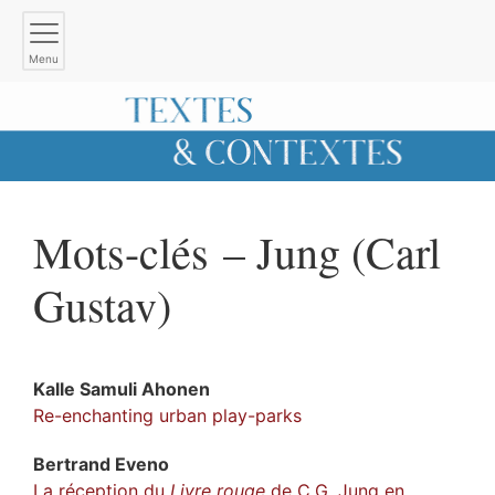
Menu
Mots-clés – Jung (Carl
Gustav)
Kalle Samuli
Ahonen
Re-enchanting urban play-parks
Bertrand
Eveno
La réception du
Livre rouge
de C.G. Jung en