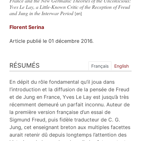
France and the New Germanic Theories of the Unconscious:
Yves Le Lay, a Little-Known Critic of the Reception of Freud
and Jung in the Interwar Period
Florent
Serina
Article publié le 01 décembre 2016.
Résumés
RÉSUMÉS
Index
Français
English
Plan
Texte
En dépit du rôle fondamental qu’il joua dans
Bibliographie
l’introduction et la diffusion de la pensée de Freud
Citer cet article
et de Jung en France, Yves Le Lay est jusqu’à très
Auteur
récemment demeuré un parfait inconnu. Auteur de
la première version française d’un essai de
Sigmund Freud, puis fidèle traducteur de C. G.
Jung, cet enseignant breton aux multiples facettes
aurait retenir dû depuis longtemps l’attention des