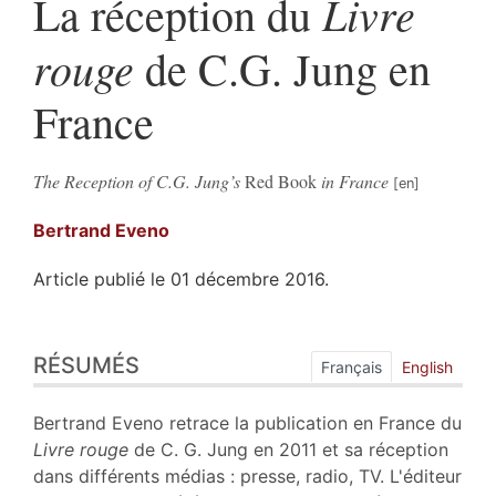
Livre
La réception du
rouge
de C.G. Jung en
France
The Reception of C.G. Jung’s
Red Book
in France
Bertrand
Eveno
Article publié le 01 décembre 2016.
Résumés
RÉSUMÉS
Index
Français
English
Plan
Texte
Bertrand Eveno retrace la publication en France du
Bibliographie
Li
vre rouge
de C. G. Jung en 2011 et sa réception
Notes
dans différents médias : presse, radio, TV. L'éditeur