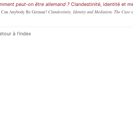
ment peut-on être allemand ?
Clandestinité, identité et m
 Can Anybody Be German?
Clandestinity, Identity and Mediation. The Case o
etour à l’index