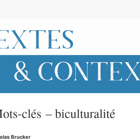
e
ots-clés – biculturalité
colas
Brucker