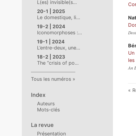
L(es) invisible(s…
Con
20-1 | 2025
Le domestique, li…
Nat
Dos
19-2 | 2024
Iconomorphoses :…
Dost
19-1 | 2024
Bé
L’entre-deux, une…
Un 
18-2 | 2023
les
The “crisis of po…
An E
Tous les numéros
R
Index
Auteurs
Mots-clés
La revue
Présentation