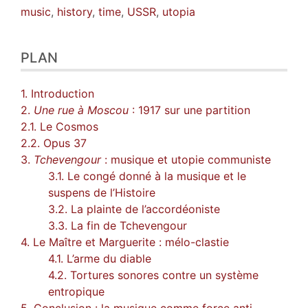
music
,
history
,
time
,
USSR
,
utopia
PLAN
1. Introduction
2.
Une rue à Moscou
: 1917 sur une partition
2.1. Le Cosmos
2.2. Opus 37
3.
Tchevengour
: musique et utopie communiste
3.1. Le congé donné à la musique et le
suspens de l’Histoire
3.2. La plainte de l’accordéoniste
3.3. La fin de Tchevengour
4. Le Maître et Marguerite : mélo-clastie
4.1. L’arme du diable
4.2. Tortures sonores contre un système
entropique
5. Conclusion : la musique comme force anti-