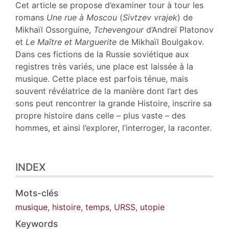
Texte
Cet article se propose d’examiner tour à tour les
Bibliographie
romans
Une rue à Moscou
(
Sivtzev vrajek
) de
Notes
Mikhaïl Ossorguine,
Tchevengour
d’Andreï Platonov
Citer cet article
et
Le Maître et Marguerite
de Mikhaïl Boulgakov.
Auteur
Dans ces fictions de la Russie soviétique aux
registres très variés, une place est laissée à la
musique. Cette place est parfois ténue, mais
souvent révélatrice de la manière dont l’art des
sons peut rencontrer la grande Histoire, inscrire sa
propre histoire dans celle – plus vaste – des
hommes, et ainsi l’explorer, l’interroger, la raconter.
INDEX
Mots-clés
musique
,
histoire
,
temps
,
URSS
,
utopie
Keywords