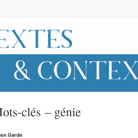
e
ots-clés – génie
ien
Garde