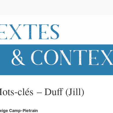
e
ots-clés – Duff (Jill)
wige
Camp-Pietrain