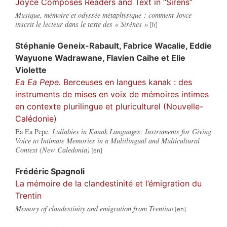
Joyce Composes Readers and Text in “Sirens”
Musique, mémoire et odyssée métaphysique : comment Joyce
inscrit le lecteur dans le texte des « Sirènes »
Stéphanie
Geneix-Rabault
,
Fabrice
Wacalie
,
Eddie
Wayuone Wadrawane
,
Flavien
Caihe
et
Elie
Violette
Ea Ea Pepe
.
Berceuses en langues kanak : des
instruments de mises en voix de mémoires intimes
en contexte plurilingue et pluriculturel (Nouvelle-
Calédonie)
Ea Ea Pepe
. Lullabies in Kanak Languages: Instruments for Giving
Voice to Intimate Memories in a Multilingual and Multicultural
Context (New Caledonia)
Frédéric
Spagnoli
La mémoire de la clandestinité et l’émigration du
Trentin
Memory of clandestinity and emigration from Trentino