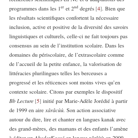
er
nd
programmes dans les 1
et 2
degrés
4
. Bien que
les résultats scientifiques confortent la nécessaire
inclusion, active et positive de la diversité des savoirs
linguistiques et culturels, celle-ci ne fait toujours pas
consensus au sein de l’institution scolaire. Dans les
domaines du périscolaire, de l’extrascolaire comme
de l’accueil de la petite enfance, la valorisation de
littéracies plurilingues telles les berceuses a
progressé et les réticences sont moins vives qu’en
contexte scolaire. Citons par exemples le dispositif
Bb Lecture
5
initié par Marie-Adèle Jorédié à partir
de 1999 en aire
xârâcùù.
Son action associative
autour du dire, lire et chanter en langues kanak avec
des grand-mères, des mamans et des enfants l’amène
à éditer un
AbcderKaasé
en langue xârâùù en 2009.