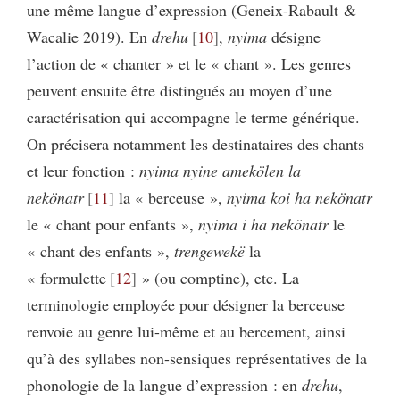
une même langue d’expression (Geneix-Rabault &
Wacalie 2019). En
drehu
10
,
nyima
désigne
l’action de « chanter » et le « chant ». Les genres
peuvent ensuite être distingués au moyen d’une
caractérisation qui accompagne le terme générique.
On précisera notamment les destinataires des chants
et leur fonction :
nyima nyine amek
ö
len la
nek
ö
natr
11
la « berceuse »,
nyima koi ha nek
ö
natr
le « chant pour enfants »,
nyima i ha nek
ö
natr
le
« chant des enfants »,
trengewekë
la
« formulette
12
» (ou comptine), etc. La
terminologie employée pour désigner la berceuse
renvoie au genre lui-même et au bercement, ainsi
qu’à des syllabes non-sensiques représentatives de la
phonologie de la langue d’expression : en
drehu
,