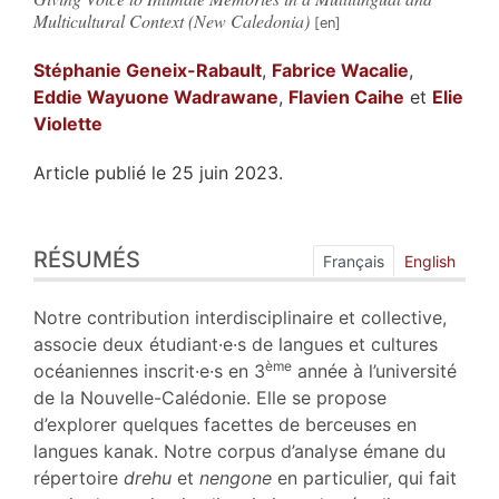
Multicultural Context (New Caledonia)
Stéphanie
Geneix-Rabault
,
Fabrice
Wacalie
,
Eddie
Wayuone Wadrawane
,
Flavien
Caihe
et
Elie
Violette
Article publié le 25 juin 2023.
Résumés
RÉSUMÉS
Index
Français
English
Plan
Texte
Notre contribution interdisciplinaire et collective,
Bibliographie
associe deux étudiant·e·s de langues et cultures
Notes
ème
océaniennes inscrit·e·s en 3
année à l’université
Citer cet article
de la Nouvelle-Calédonie. Elle se propose
Auteurs
d’explorer quelques facettes de berceuses en
langues kanak. Notre corpus d’analyse émane du
répertoire
drehu
et
nengone
en particulier, qui fait