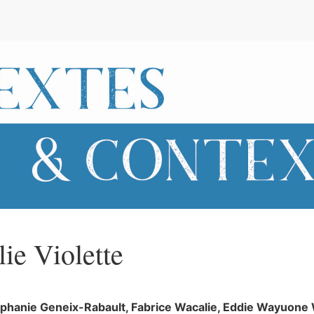
e
lie
Violette
éphanie
Geneix-Rabault
,
Fabrice
Wacalie
,
Eddie
Wayuone 