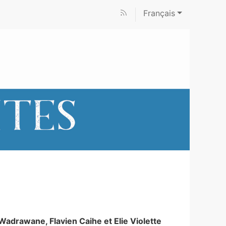
Français
Wadrawane
,
Flavien
Caihe
et
Elie
Violette