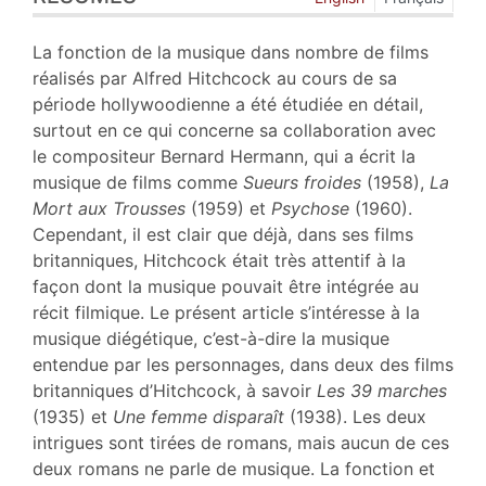
Plan
Texte
La fonction de la musique dans nombre de films
Bibliographie
réalisés par Alfred Hitchcock au cours de sa
Notes
période hollywoodienne a été étudiée en détail,
Citer cet article
surtout en ce qui concerne sa collaboration avec
Auteur
le compositeur Bernard Hermann, qui a écrit la
musique de films comme
Sueurs froides
(1958),
La
Mort aux Trousses
(1959) et
Psychose
(1960).
Cependant, il est clair que déjà, dans ses films
britanniques, Hitchcock était très attentif à la
façon dont la musique pouvait être intégrée au
récit filmique. Le présent article s’intéresse à la
musique diégétique, c’est-à-dire la musique
entendue par les personnages, dans deux des films
britanniques d’Hitchcock, à savoir
Les 39 marches
(1935) et
Une femme disparaît
(1938). Les deux
intrigues sont tirées de romans, mais aucun de ces
deux romans ne parle de musique. La fonction et