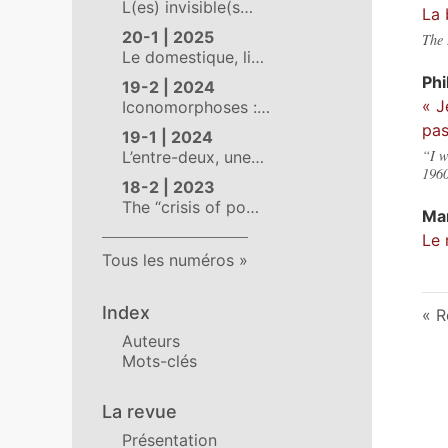
L(es) invisible(s…
La 
20-1 | 2025
The 
Le domestique, li…
Phi
19-2 | 2024
« J
Iconomorphoses :…
pas
19-1 | 2024
“I w
L’entre-deux, une…
196
18-2 | 2023
The “crisis of po…
Ma
Le 
Tous les numéros
Index
R
Auteurs
Mots-clés
La revue
Présentation