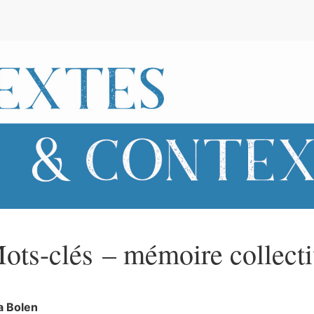
e
ots-clés – mémoire collect
za
Bolen