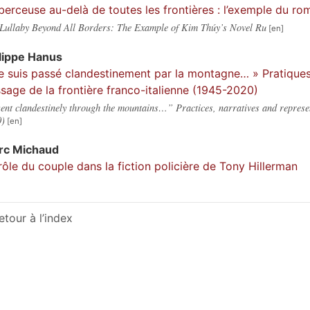
berceuse au-delà de toutes les frontières : l’exemple du r
Lullaby Beyond All Borders: The Example of Kim Thúy’s Novel Ru
lippe
Hanus
e suis passé clandestinement par la montagne… » Pratiques,
sage de la frontière franco-italienne (1945-2020)
ent clandestinely through the mountains…” Practices, narratives and represen
0)
rc
Michaud
rôle du couple dans la fiction policière de Tony Hillerman
etour à l’index