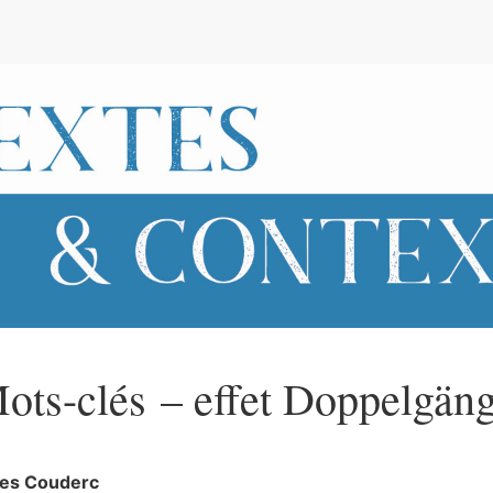
e
ots-clés – effet Doppelgän
les
Couderc