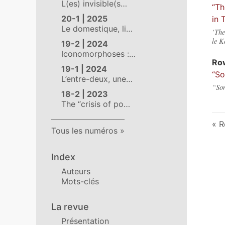
L(es) invisible(s…
“Th
20-1 | 2025
in 
Le domestique, li…
‘The
le K
19-2 | 2024
Iconomorphoses :…
Ro
19-1 | 2024
“So
L’entre-deux, une…
“Son
18-2 | 2023
The “crisis of po…
R
Tous les numéros
Index
Auteurs
Mots-clés
La revue
Présentation