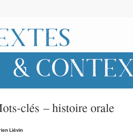
e
ots-clés – histoire orale
rien
Liévin