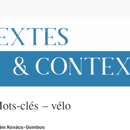
e
ots-clés – vélo
ám
Kovács-Gombos