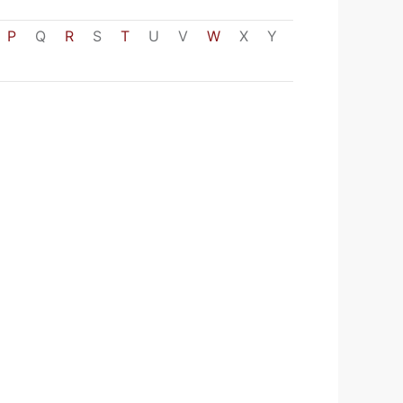
P
Q
R
S
T
U
V
W
X
Y