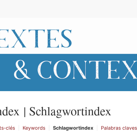
e
ndex |
Schlagwortindex
s-clés
Keywords
Schlagwortindex
Palabras claves