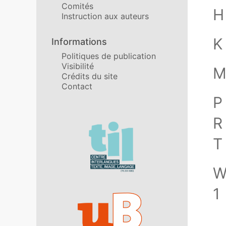
Comités
H
Instruction aux auteurs
K
Informations
Politiques de publication
Visibilité
Crédits du site
Contact
P
R
Affiliations/partenaires
T
1