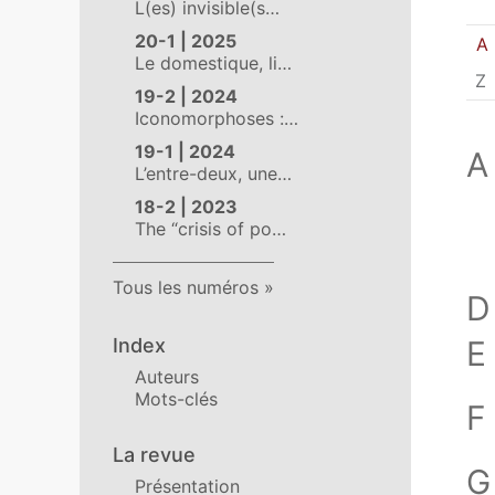
L(es) invisible(s…
20-1 | 2025
A
Le domestique, li…
Z
19-2 | 2024
Iconomorphoses :…
19-1 | 2024
A
L’entre-deux, une…
18-2 | 2023
The “crisis of po…
Tous les numéros
D
Index
E
Auteurs
Mots-clés
F
La revue
G
Présentation