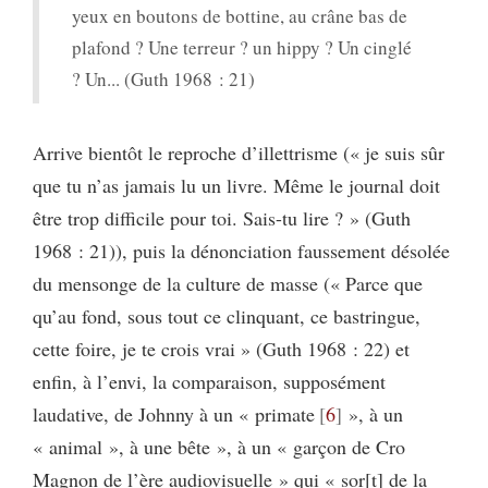
yeux en boutons de bottine, au crâne bas de
plafond ? Une terreur ? un hippy ? Un cinglé
? Un... (Guth 1968 : 21)
Arrive bientôt le reproche d’illettrisme (« je suis sûr
que tu n’as jamais lu un livre. Même le journal doit
être trop difficile pour toi. Sais-tu lire ? » (Guth
1968 : 21)), puis la dénonciation faussement désolée
du mensonge de la culture de masse (« Parce que
qu’au fond, sous tout ce clinquant, ce bastringue,
cette foire, je te crois vrai » (Guth 1968 : 22) et
enfin, à l’envi, la comparaison, supposément
laudative, de Johnny à un « primate
6
», à un
« animal », à une bête », à un « garçon de Cro
Magnon de l’ère audiovisuelle » qui « sor[t] de la