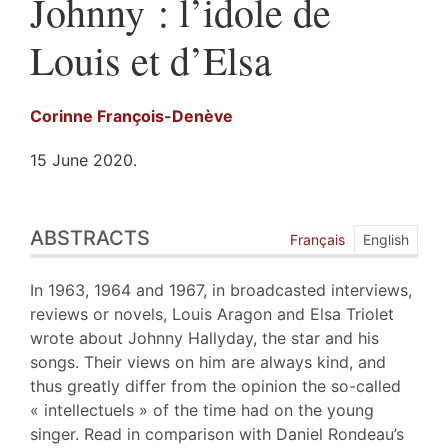
Johnny : l’idole de
Louis et d’Elsa
Corinne
François-Denève
15 June 2020.
Abstracts
ABSTRACTS
Index
Français
English
Outline
Text
In 1963, 1964 and 1967, in broadcasted interviews,
Bibliography
reviews or novels, Louis Aragon and Elsa Triolet
Notes
wrote about Johnny Hallyday, the star and his
References
songs. Their views on him are always kind, and
Author
thus greatly differ from the opinion the so-called
« intellectuels » of the time had on the young
singer. Read in comparison with Daniel Rondeau’s