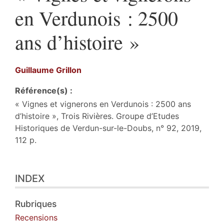
en Verdunois : 2500
ans d’histoire »
Guillaume
Grillon
Référence(s) :
« Vignes et vignerons en Verdunois : 2500 ans
d’histoire », Trois Rivières. Groupe d’Etudes
Historiques de Verdun-sur-le-Doubs, n° 92, 2019,
112 p.
Index
INDEX
Texte
Citer cet article
Auteur
Rubriques
Recensions