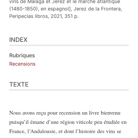
vins de Malaga et Jerez et le marché atlantique
(1480-1850), en espagnol], Jerez de la Frontera,
Peripecias libros, 2021, 351 p.
Index
INDEX
Texte
Notes
Citer cet article
Rubriques
Auteur
Recensions
TEXTE
Nous avons reçu pour recension un livre bienvenu
puisqu’il émane d’une région viticole peu étudiée en
France, l’Andalousie, et dont l’histoire des vins se