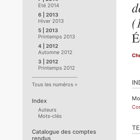
d
Eté 2014
6 | 2013
(
Hiver 2013
5 | 2013
É
Printemps 2013
4 | 2012
Automne 2012
Chr
3 | 2012
Printemps 2012
Ind
IN
Tex
Tous les numéros
No
Ill
Mo
Index
Cit
Co
Auteurs
Aut
Mots-clés
TE
Catalogue des comptes
rendus