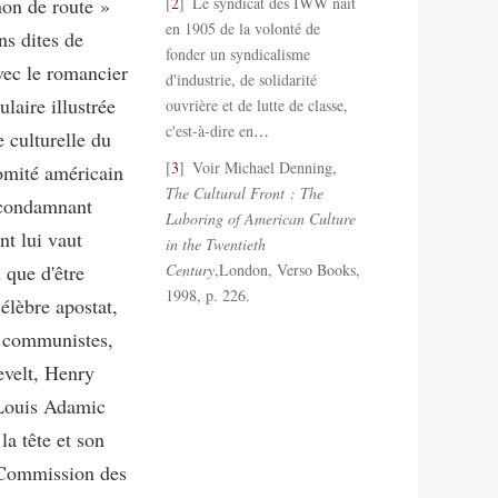
non de route »
2
Le syndicat des IWW naît
en 1905 de la volonté de
s dites de
fonder un syndicalisme
vec le romancier
d'industrie, de solidarité
laire illustrée
ouvrière et de lutte de classe,
c'est-à-dire en
…
e culturelle du
3
Voir Michael Denning,
Comité américain
The Cultural Front : The
e condamnant
Laboring of American Culture
nt lui vaut
in the Twentieth
i que d'être
Century
,London, Verso Books,
1998, p. 226.
lèbre apostat,
s communistes,
evelt, Henry
 Louis Adamic
la tête et son
a Commission des