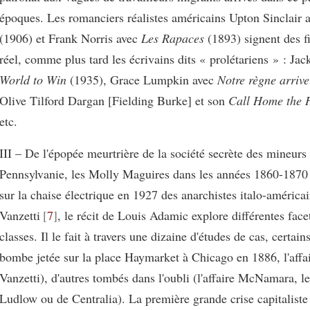
époques. Les romanciers réalistes américains Upton Sinclair 
(1906) et Frank Norris avec
Les Rapaces
(1893) signent des fi
réel, comme plus tard les écrivains dits « prolétariens » : J
World to Win
(1935), Grace Lumpkin avec
Notre règne arriv
Olive Tilford Dargan [Fielding Burke] et son
Call Home the 
etc.
III – De l'épopée meurtrière de la société secrète des mineurs
Pennsylvanie, les Molly Maguires dans les années 1860-1870
sur la chaise électrique en 1927 des anarchistes italo-américa
Vanzetti
7
, le récit de Louis Adamic explore différentes facet
classes. Il le fait à travers une dizaine d'études de cas, certain
bombe jetée sur la place Haymarket à Chicago en 1886, l'affa
Vanzetti), d'autres tombés dans l'oubli (l'affaire McNamara, l
Ludlow ou de Centralia). La première grande crise capitaliste