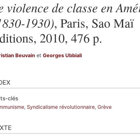
e violence de classe en Amé
1830-1930)
, Paris, Sao Maï
ditions, 2010, 476 p.
istian
Beuvain
et
Georges
Ubbiali
ex
DEX
te
tes
ustrations
ts-clés
er cet article
mmunisme
,
Syndicalisme révolutionnaire
,
Grève
eurs
XTE