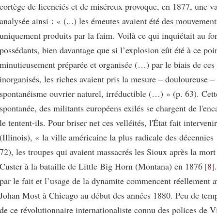
cortège de licenciés et de miséreux provoque, en 1877, une v
analysée ainsi : « (...) les émeutes avaient été des mouvemen
uniquement produits par la faim. Voilà ce qui inquiétait au fo
possédants, bien davantage que si l’explosion eût été à ce poi
minutieusement préparée et organisée (…) par le biais de ces
inorganisés, les riches avaient pris la mesure – douloureuse –
spontanéisme ouvrier naturel, irréductible (…) » (p. 63). Cett
spontanée, des militants européens exilés se chargent de l'en
le tentent-ils. Pour briser net ces velléités, l'État fait interven
(Illinois), « la ville américaine la plus radicale des décennie
72), les troupes qui avaient massacrés les Sioux après la mort
Custer à la bataille de Little Big Horn (Montana) en 1876
8
par le fait et l’usage de la dynamite commencent réellement a
Johan Most à Chicago au début des années 1880. Peu de temps
de ce révolutionnaire internationaliste connu des polices de 