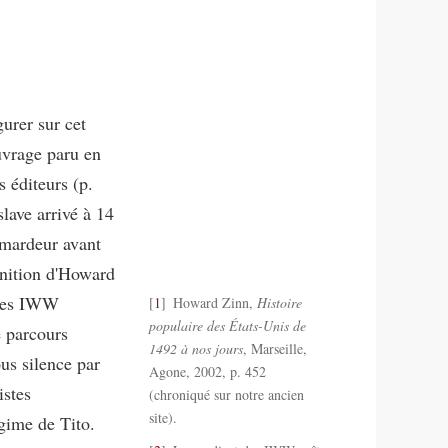
gurer sur cet
ouvrage paru en
 éditeurs (p.
ave arrivé à 14
imardeur avant
finition d'Howard
des IWW
1
Howard Zinn,
Histoire
populaire des États-Unis de
 parcours
1492 à nos jours
, Marseille,
us silence par
Agone, 2002, p. 452
istes
(chroniqué sur notre ancien
site).
gime de Tito.