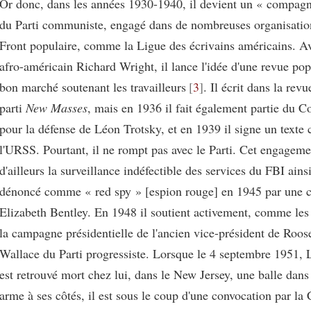
Or donc, dans les années 1930-1940, il devient un « compag
du Parti communiste, engagé dans de nombreuses organisation
Front populaire, comme la Ligue des écrivains américains. A
afro-américain Richard Wright, il lance l'idée d'une revue popu
bon marché soutenant les travailleurs
3
. Il écrit dans la revu
parti
New Masses
, mais en 1936 il fait également partie du 
pour la défense de Léon Trotsky, et en 1939 il signe un text
l'URSS. Pourtant, il ne rompt pas avec le Parti. Cet engageme
d'ailleurs la surveillance indéfectible des services du FBI ains
dénoncé comme « red spy » [espion rouge] en 1945 par une cé
Elizabeth Bentley. En 1948 il soutient activement, comme le
la campagne présidentielle de l'ancien vice-président de Roos
Wallace du Parti progressiste. Lorsque le 4 septembre 1951,
est retrouvé mort chez lui, dans le New Jersey, une balle dans 
arme à ses côtés, il est sous le coup d'une convocation par l