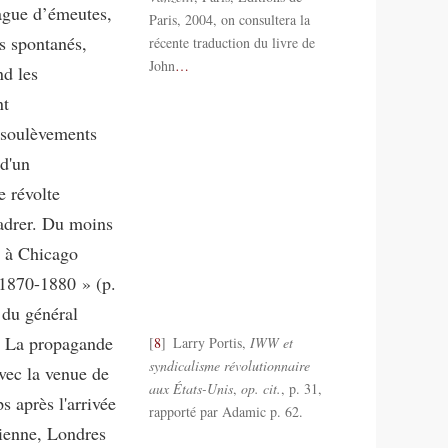
ague d’émeutes,
Paris, 2004, on consultera la
ts spontanés,
récente traduction du livre de
John
…
nd les
nt
 soulèvements
 d'un
e révolte
cadrer. Du moins
ir à Chicago
s 1870-1880 » (p.
 du général
. La propagande
8
Larry Portis,
IWW et
syndicalisme révolutionnaire
vec la venue de
aux États-Unis
,
op. cit.
, p. 31,
 après l'arrivée
rapporté par Adamic p. 62.
Vienne, Londres