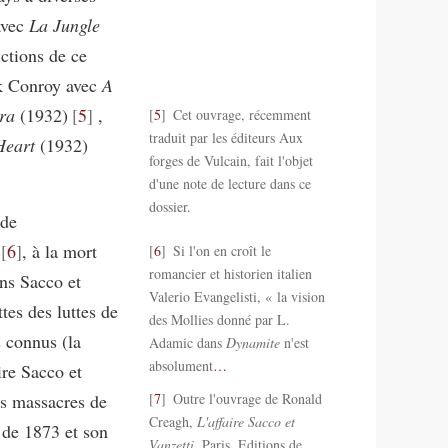
avec
La Jungle
ctions de ce
ack Conroy avec
A
era
(1932)
5
,
5
Cet ouvrage, récemment
traduit par les éditeurs Aux
Heart
(1932)
forges de Vulcain, fait l'objet
d'une note de lecture dans ce
dossier.
 de
6
, à la mort
6
Si l'on en croît le
romancier et historien italien
ins Sacco et
Valerio Evangelisti, « la vision
tes des luttes de
des Mollies donné par L.
s connus (la
Adamic dans
Dynamite
n'est
absolument
…
ire Sacco et
es massacres de
7
Outre l'ouvrage de Ronald
Creagh,
L'affaire Sacco et
 de 1873 et son
Vanzetti
, Paris, Editions de