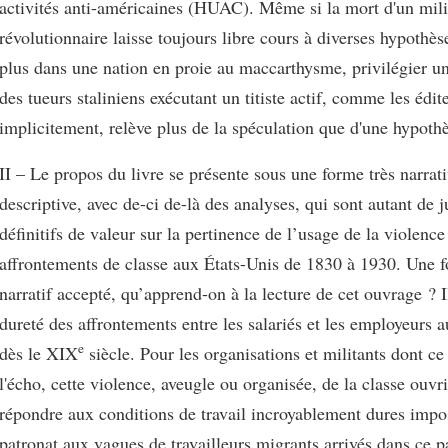
activités anti-américaines (HUAC). Même si la mort d'un mili
révolutionnaire laisse toujours libre cours à diverses hypothès
plus dans une nation en proie au maccarthysme, privilégier une
des tueurs staliniens exécutant un titiste actif, comme les édit
implicitement, relève plus de la spéculation que d'une hypothè
II – Le propos du livre se présente sous une forme très narrati
descriptive, avec de-ci de-là des analyses, qui sont autant de
définitifs de valeur sur la pertinence de l’usage de la violence
affrontements de classe aux États-Unis de 1830 à 1930. Une fo
narratif accepté, qu’apprend-on à la lecture de cet ouvrage ? I
dureté des affrontements entre les salariés et les employeurs 
e
dès le XIX
siècle. Pour les organisations et militants dont ce 
l'écho, cette violence, aveugle ou organisée, de la classe ouvri
répondre aux conditions de travail incroyablement dures impo
patronat aux vagues de travailleurs migrants arrivés dans ce p