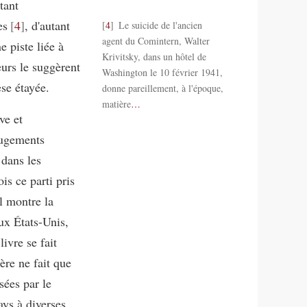
tant
es
4
, d'autant
4
Le suicide de l'ancien
agent du Comintern, Walter
 piste liée à
Krivitsky, dans un hôtel de
eurs le suggèrent
Washington le 10 février 1941,
se étayée.
donne pareillement, à l'époque,
matière
…
ve et
 jugements
 dans les
is ce parti pris
l montre la
aux États-Unis,
livre se fait
ère ne fait que
sées par le
ays à diverses