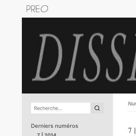
Retour au catalogue de la plateform
Nu
Menu principal
Derniers numéros
7
|
7 | 2014