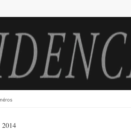
e
méros
 2014