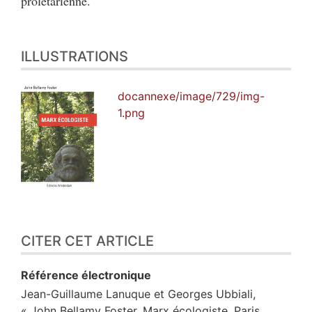
prolétarienne.
ILLUSTRATIONS
docannexe/image/729/img-
1.png
CITER CET ARTICLE
Référence électronique
Jean-Guillaume
Lanuque
et
Georges
Ubbiali
,
« John Bellamy Foster, Marx écologiste, Paris,