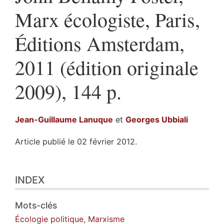
Marx écologiste, Paris,
Éditions Amsterdam,
2011 (édition originale
2009), 144 p.
Jean-Guillaume
Lanuque
et
Georges
Ubbiali
Article publié le 02 février 2012.
Index
INDEX
Texte
Illustrations
Citer cet article
Mots-clés
Auteurs
Écologie politique
,
Marxisme