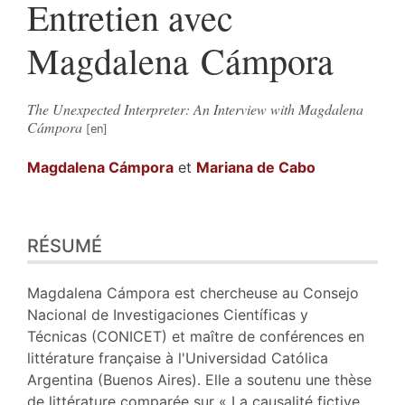
Entretien avec
Magdalena Cámpora
The Unexpected Interpreter: An Interview with Magdalena
Cámpora
Magdalena
Cámpora
et
Mariana de
Cabo
Résumé
RÉSUMÉ
Texte
Bibliographie
Notes
Magdalena Cámpora est chercheuse au Consejo
Illustrations
Nacional de Investigaciones Científicas y
Citer cet article
Técnicas (CONICET) et maître de conférences en
Auteurs
littérature française à l'Universidad Católica
Argentina (Buenos Aires). Elle a soutenu une thèse
de littérature comparée sur « La causalité fictive