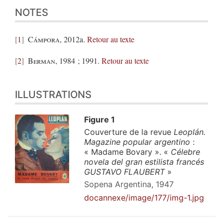
NOTES
1
Cámpora
, 2012a.
Retour au texte
2
Berman, 1984 ; 1991.
Retour au texte
ILLUSTRATIONS
Figure 1
Couverture de la revue
Leoplán.
Magazine popular argentino
:
« Madame Bovary ». «
Célebre
novela del gran estilista francés
GUSTAVO FLAUBERT
»
Sopena Argentina, 1947
docannexe/image/177/img-1.jpg