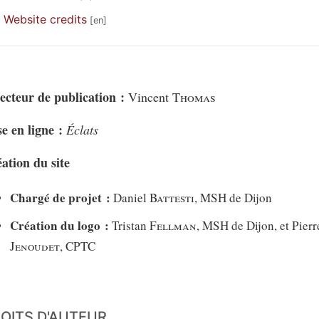
Website credits
ecteur de publication :
Vincent
Thomas
e en ligne :
Éclats
ation du site
Chargé de projet :
Daniel
Battesti
, MSH de Dijon
Création du logo :
Tristan
Fellman
, MSH de Dijon, et Pier
Jenoudet
, CPTC
OITS D'AUTEUR