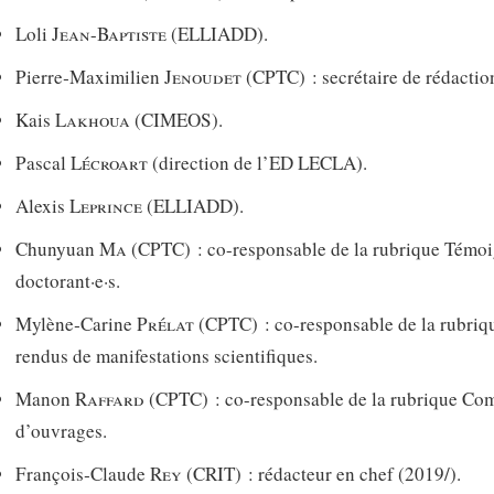
Loli
Jean-Baptiste
(ELLIADD).
Pierre‑Maximilien
Jenoudet
(CPTC) : secrétaire de rédactio
Kais
Lakhoua
(CIMEOS).
Pascal
Lécroart
(direction de l’ED LECLA).
Alexis
Leprince
(ELLIADD).
Chunyuan
Ma
(CPTC) : co-responsable de la rubrique Témoi
doctorant·e·s.
Mylène‑Carine
Prélat
(CPTC) : co-responsable de la rubri
rendus de manifestations scientifiques.
Manon
Raffard
(CPTC) : co-responsable de la rubrique Co
d’ouvrages.
François‑Claude
Rey
(CRIT) : rédacteur en chef (2019/).