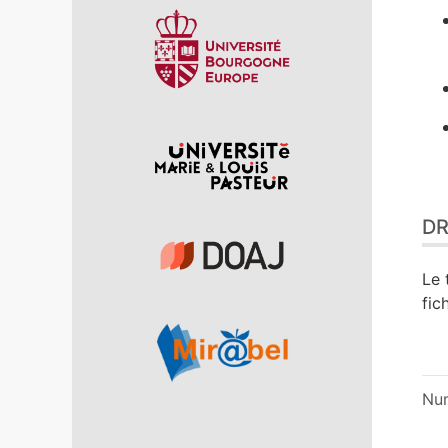
DR
Le 
fic
Nu