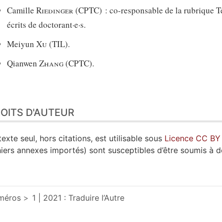
Camille
Riedinger
(CPTC) : co-responsable de la rubrique 
écrits de doctorant·e·s.
Meiyun
Xu
(TIL).
Qianwen
Zhang
(CPTC).
OITS D'AUTEUR
texte seul, hors citations, est utilisable sous
Licence CC BY
hiers annexes importés) sont susceptibles d’être soumis à d
méros
1 | 2021 : Traduire l’Autre