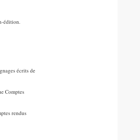
n-édition.
gnages écrits de
que Comptes
mptes rendus