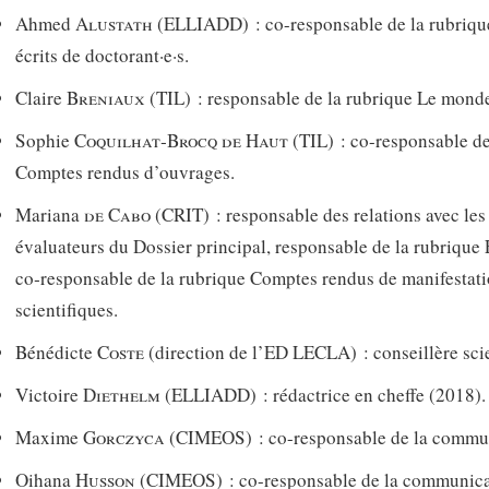
Ahmed
Alustath
(ELLIADD) : co-responsable de la rubriq
écrits de doctorant·e·s.
Claire
Br
eniaux
(TIL) : responsable de la rubrique Le monde
Sophie
Coquilhat‑Brocq de Haut
(TIL) : co-responsable de
Comptes rendus d’ouvrages.
Mariana
de Cabo
(CRIT) : responsable des relations avec les 
évaluateurs du Dossier principal, responsable de la rubrique 
co‑responsable de la rubrique Comptes rendus de manifestat
scientifiques.
Bénédicte
Coste
(direction de l’ED LECLA) : conseillère scie
Victoire
Diethelm
(ELLIADD) : rédactrice en cheffe (2018).
Maxime
Gorczyca
(CIMEOS) : co-responsable de la commun
Oihana
Husson
(CIMEOS) : co-responsable de la communica