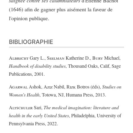
saignee contre ses calumniateurs
d'Etienne Bachot
(1646) afin de gagner plus aisément la faveur de
l'opinion publique.
BIBLIOGRAPHIE
Albrecht
Gary L.,
Seelman
Katherine D.,
Bury
Michael,
Handbook of disability studies
, Thousand Oaks, Calif, Sage
Publications, 2001.
Agarwal
Ashok,
Aziz
Nabil,
Rizk
Botros (éds),
Studies on
Women’s Health
, Totowa, NJ, Humana Press, 2013.
Altschuler
Sari,
The medical imagination: literature and
health in the early United States
, Philadelphia, University of
Pennsylvania Press, 2022.