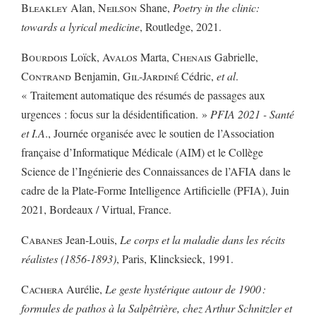
Bleakley
Alan,
Neilson
Shane,
Poetry in the clinic:
towards a lyrical medicine
, Routledge, 2021.
Bourdois
Loïck,
Avalos
Marta,
Chenais
Gabrielle,
Contrand
Benjamin,
Gil-Jardiné
Cédric,
et al
.
« Traitement automatique des résumés de passages aux
urgences : focus sur la désidentification. »
PFIA 2021 - Santé
et I.A
., Journée organisée avec le soutien de l’Association
française d’Informatique Médicale (AIM) et le Collège
Science de l’Ingénierie des Connaissances de l’AFIA dans le
cadre de la Plate-Forme Intelligence Artificielle (PFIA), Juin
2021, Bordeaux / Virtual, France.
Cabanes
Jean-Louis,
Le corps et la maladie dans les récits
réalistes (1856-1893)
, Paris, Klincksieck, 1991.
Cachera
Aurélie,
Le geste hystérique autour de 1900 :
formules de pathos à la Salpêtrière, chez Arthur Schnitzler et