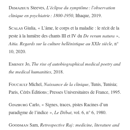
Demazeux
Steeves,
L’éclipse du symptôme : l’observation
clinique en psychiatrie : 1800-1950
, Ithaque, 2019.
Scalas
Giulia, « L’âme, le corps et la maladie : le récit de la
peste à la lumière des chants III et IV du
De rerum natura
»,
Aitia. Regards sur la culture hellénistique au XXIe siècle
, n°
10, 2020.
Emeney
Jo,
The rise of autobiographical medical poetry and
the medical humanities
, 2018.
Foucault
Michel,
Naissance de la clinique
, Tunis, Tunisia;
Paris, Cérès Éditions ; Presses Universitaires de France, 1995.
Ginzburg
Carlo, « Signes, traces, pistes Racines d’un
paradigme de l’indice »,
Le Débat
, vol. 6, n° 6, 1980.
Goodman
Sam,
Retrospective Raj : medicine, literature and