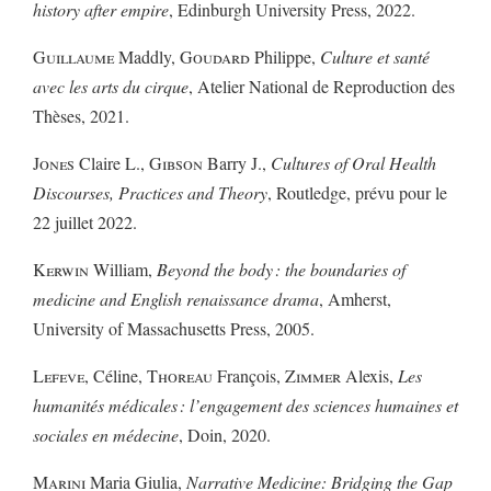
history after empire
, Edinburgh University Press, 2022.
Guillaume
Maddly,
Goudard
Philippe,
Culture et santé
avec les arts du cirque
, Atelier National de Reproduction des
Thèses, 2021.
Jones
Claire L.,
Gibson
Barry J.,
Cultures of Oral Health
Discourses, Practices and Theory
, Routledge, prévu pour le
22 juillet 2022.
Kerwin
William,
Beyond the body : the boundaries of
medicine and English renaissance drama
, Amherst,
University of Massachusetts Press, 2005.
Lefeve
, Céline,
Thoreau
François,
Zimmer
Alexis,
Les
humanités médicales : l’engagement des sciences humaines et
sociales en médecine
, Doin, 2020.
Marini
Maria Giulia,
Narrative Medicine: Bridging the Gap