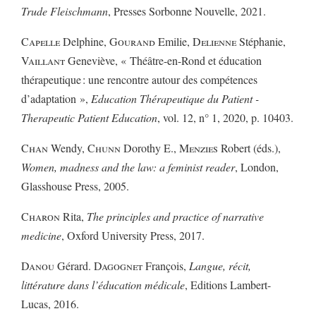
Trude Fleischmann
, Presses Sorbonne Nouvelle, 2021.
Capelle
Delphine,
Gourand
Emilie,
Delienne
Stéphanie,
Vaillant
Geneviève, « Théâtre-en-Rond et éducation
thérapeutique : une rencontre autour des compétences
d’adaptation »,
Education Thérapeutique du Patient -
Therapeutic Patient Education
, vol. 12, n° 1, 2020, p. 10403.
Chan
Wendy,
Chunn
Dorothy E.,
Menzies
Robert (éds.),
Women, madness and the law: a feminist reader
, London,
Glasshouse Press, 2005.
Charon
Rita,
The principles and practice of narrative
medicine
, Oxford University Press, 2017.
Danou
Gérard.
Dagognet
François,
Langue, récit,
littérature dans l’éducation médicale
, Editions Lambert-
Lucas, 2016.