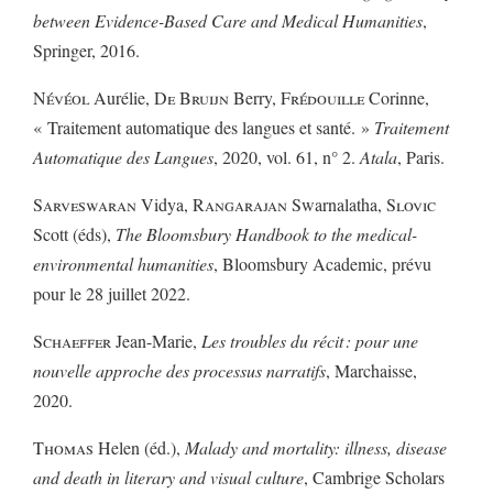
between Evidence-Based Care and Medical Humanities
,
Springer, 2016.
Névéol
Aurélie,
De Bruijn
Berry,
Frédouille
Corinne,
« Traitement automatique des langues et santé. »
Traitement
Automatique des Langues
, 2020, vol. 61, n° 2.
Atala
, Paris.
Sarveswaran
Vidya,
Rangarajan
Swarnalatha,
Slovic
Scott (éds),
The Bloomsbury Handbook to the medical-
environmental humanities
, Bloomsbury Academic, prévu
pour le 28 juillet 2022.
Schaeffer
Jean-Marie,
Les troubles du récit : pour une
nouvelle approche des processus narratifs
, Marchaisse,
2020.
Thomas
Helen (éd.),
Malady and mortality: illness, disease
and death in literary and visual culture
, Cambrige Scholars