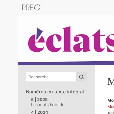
Retour au catalogue de la plateform
Menu principal
M
Numéros en texte intégral
5 | 2025
Mo
Les mots hors du…
Méd
4 | 2024
Medi