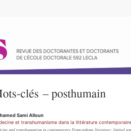
e
ots-clés – posthumain
hamed Sami
Alloun
ecine et transhumanisme dans la littérature contemporaine :
cine and transhumanism in contemporary Francophone literature: limited genr