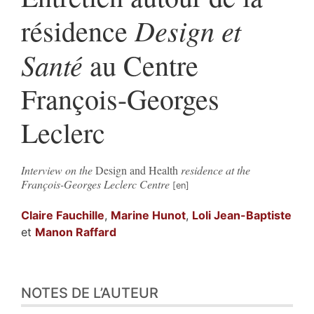
Design et
résidence
Santé
au Centre
François-Georges
Leclerc
Interview on the
Design and Health
residence at the
François-Georges Leclerc Centre
Claire
Fauchille
,
Marine
Hunot
,
Loli
Jean-Baptiste
et
Manon
Raffard
Texte
NOTES DE L’AUTEUR
Notes
Illustrations