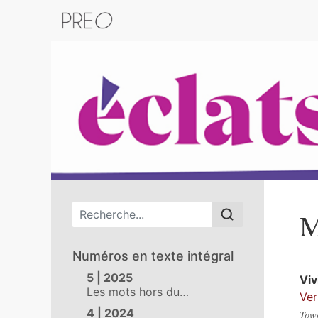
Retour au catalogue de la plateform
Menu principal
M
Numéros en texte intégral
5 | 2025
Vi
Les mots hors du…
Ver
4 | 2024
Towa