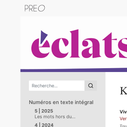
Retour au catalogue de la plateform
Menu principal
K
Numéros en texte intégral
5 | 2025
Vi
Les mots hors du…
Ver
4 | 2024
Towa