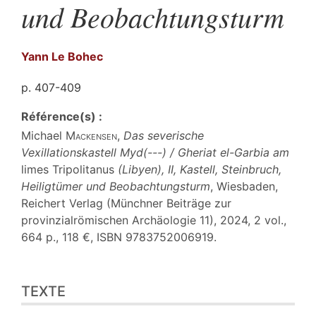
und Beobachtungsturm
Yann
Le Bohec
p. 407-409
Référence(s) :
Michael
Mackensen
,
Das severische
Vexillationskastell Myd(---) / Gheriat el-Garbia am
limes Tripolitanus
(Libyen), II, Kastell, Steinbruch,
Heiligtümer und Beobachtungsturm
, Wiesbaden,
Reichert Verlag (Münchner Beiträge zur
provinzialrömischen Archäologie 11), 2024, 2 vol.,
664 p., 118 €, ISBN 9783752006919.
Texte
TEXTE
Citer cet article
Auteur