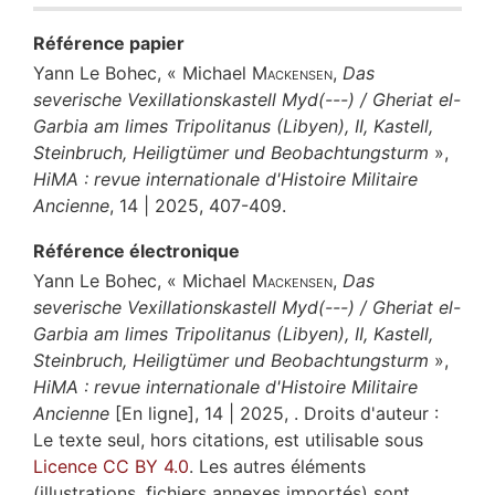
Référence papier
Yann
Le Bohec
, « Michael
Mackensen
,
Das
severische Vexillationskastell Myd(---) / Gheriat el-
Garbia am limes Tripolitanus (Libyen), II, Kastell,
Steinbruch, Heiligtümer und Beobachtungsturm
»,
HiMA : revue internationale d'Histoire Militaire
Ancienne
, 14 | 2025, 407-409.
Référence électronique
Yann
Le Bohec
, « Michael
Mackensen
,
Das
severische Vexillationskastell Myd(---) / Gheriat el-
Garbia am limes Tripolitanus (Libyen), II, Kastell,
Steinbruch, Heiligtümer und Beobachtungsturm
»,
HiMA : revue internationale d'Histoire Militaire
Ancienne
[En ligne], 14 | 2025, . Droits d'auteur :
Le texte seul, hors citations, est utilisable sous
Licence CC BY 4.0
. Les autres éléments
(illustrations, fichiers annexes importés) sont