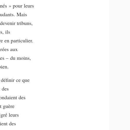
nnés » pour leurs
djudants. Mais
devenir tribuns,
, ils
e en particulier.
crées aux
res – du moins,
bien.
définir ce que
t des
fondaient des
st guère
lgré leurs
ient des