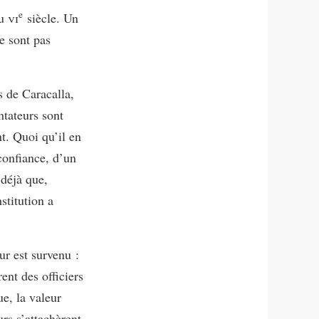
e
au
vi
siècle. Un
e sont pas
s de Caracalla,
tateurs sont
nt. Quoi qu’il en
confiance, d’un
 déjà que,
stitution a
r est survenu :
ent des officiers
ue, la valeur
rs s’attachèrent