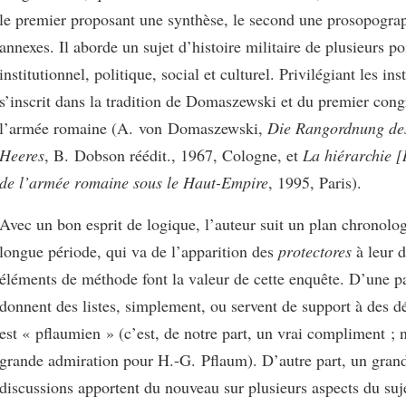
le premier proposant une synthèse, le second une prosopograp
annexes. Il aborde un sujet d’histoire militaire de plusieurs po
institutionnel, politique, social et culturel. Privilégiant les inst
s’inscrit dans la tradition de Domaszewski et du premier cong
l’armée romaine (A. von Domaszewski,
Die Rangordnung de
Heeres
, B. Dobson réédit., 1967, Cologne, et
La hiérarchie 
de l’armée romaine sous le Haut-Empire
, 1995, Paris).
Avec un bon esprit de logique, l’auteur suit un plan chronolo
longue période, qui va de l’apparition des
protectores
à leur d
éléments de méthode font la valeur de cette enquête. D’une pa
donnent des listes, simplement, ou servent de support à des d
est « pflaumien » (c’est, de notre part, un vrai compliment ;
grande admiration pour H.-G. Pflaum). D’autre part, un gra
discussions apportent du nouveau sur plusieurs aspects du suj