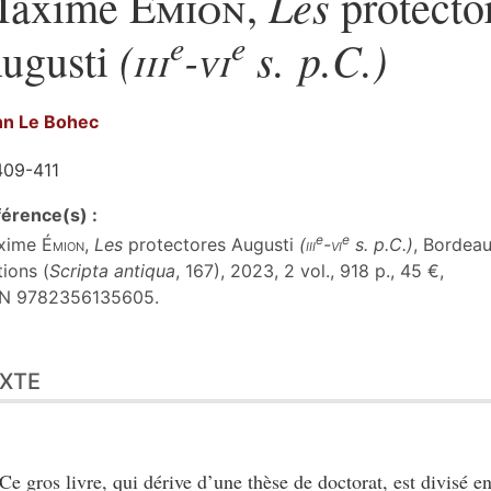
Les
axime
Émion
,
protecto
e
e
(
iii
-
vi
s. p.C.)
ugusti
nn
Le Bohec
409-411
érence(s) :
e
e
xime
Émion
,
Les
protectores Augusti
(
iii
-
vi
s. p.C.)
, Bordea
tions (
Scripta antiqua
, 167), 2023, 2 vol., 918 p., 45 €,
BN 9782356135605.
te
XTE
er cet article
eur
Ce gros livre, qui dérive d’une thèse de doctorat, est divisé 