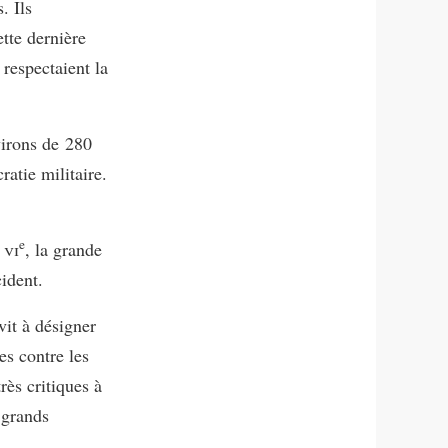
. Ils
tte dernière
respectaient la
irons de 280
ratie militaire.
e
u
vi
, la grande
cident.
vit à désigner
es contre les
rès critiques à
e grands