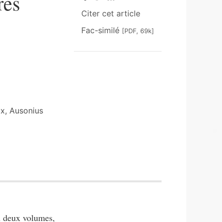
res
Citer cet article
Fac-similé
[PDF, 69k]
ux, Ausonius
en deux volumes,