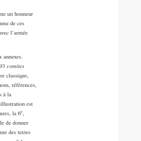
omme un honneur
nnu de ces
 avec l’armée
x annexes.
 93
comites
re classique,
nom, références,
 à la
llustration est
e
res, la 6
,
ile de donner
ume des textes