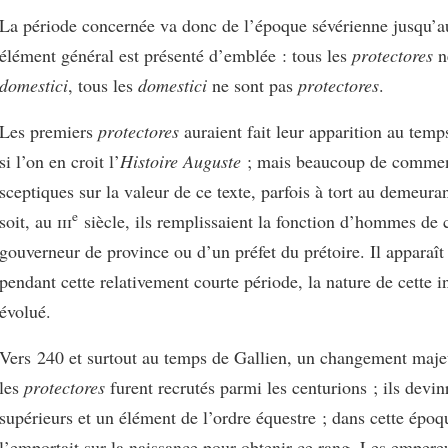
La période concernée va donc de l’époque sévérienne jusqu’
élément général est présenté d’emblée : tous les
protectores
n
domestici
, tous les
domestici
ne sont pas
protectores
.
Les premiers
protectores
auraient fait leur apparition au temp
si l’on en croit l’
Histoire Auguste
; mais beaucoup de commen
sceptiques sur la valeur de ce texte, parfois à tort au demeura
e
soit, au
iii
siècle, ils remplissaient la fonction d’hommes de 
gouverneur de province ou d’un préfet du prétoire. Il apparaît
pendant cette relativement courte période, la nature de cette in
évolué.
Vers 240 et surtout au temps de Gallien, un changement majeu
les
protectores
furent recrutés parmi les centurions ; ils devinr
supérieurs et un élément de l’ordre équestre ; dans cette époq
l’emportait sur la naissance pour obtenir ce rang. Les empereu