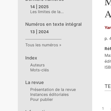
M
14 | 2025
A
Les limites de la…
Numéros en texte intégral
Ya
13 | 2024
p. 
Tous les numéros
Réf
Ma
Index
édi
Auteurs
IS
Mots-clés
Tex
La revue
TE
Cit
Présentation de la revue
Aut
Instances éditoriales
Pour publier