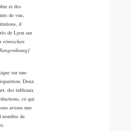
hie et des
ints de vue,
itutions, il
rès de Lyon sur
s römischen
[Rangordnung]
gique sur une
isparition. Deux
rt, des tableaux
éductions, ce qui
 nous avions une
nd nombre de
et.