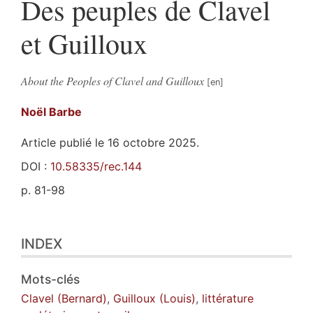
Des peuples de Clavel
et Guilloux
About the Peoples of Clavel and Guilloux
Noël
Barbe
Article publié le 16 octobre 2025.
DOI :
10.58335/rec.144
p. 81-98
Index
INDEX
Plan
Texte
Annexe
Mots-clés
Notes
Clavel (Bernard)
,
Guilloux (Louis)
,
littérature
Illustrations