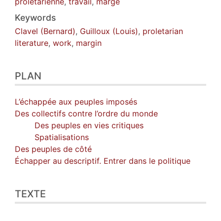
prolétarienne
,
travail
,
marge
Citer cet article
Keywords
Auteur
Clavel (Bernard)
,
Guilloux (Louis)
,
proletarian
literature
,
work
,
margin
PLAN
L’échappée aux peuples imposés
Des collectifs contre l’ordre du monde
Des peuples en vies critiques
Spatialisations
Des peuples de côté
Échapper au descriptif. Entrer dans le politique
TEXTE