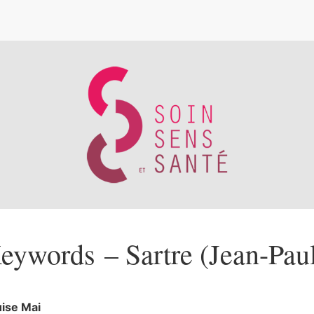
e
eywords – Sartre (Jean-Pau
uise
Mai