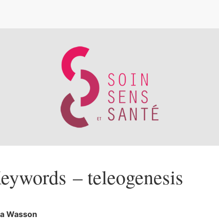
e
eywords – teleogenesis
ra
Wasson