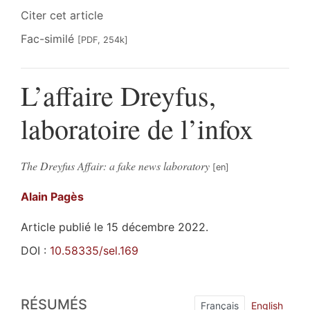
Citer cet article
Fac-similé
[PDF, 254k]
L’affaire Dreyfus,
laboratoire de l’infox
The Dreyfus Affair: a fake news laboratory
Alain
Pagès
Article publié le 15 décembre 2022.
DOI :
10.58335/sel.169
Résumés
RÉSUMÉS
Index
Français
English