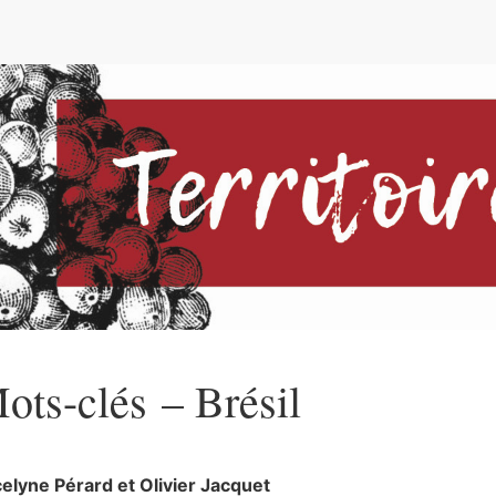
e
ots-clés – Brésil
celyne
Pérard
et
Olivier
Jacquet