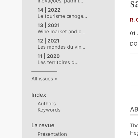
s
Inovações, patrim…
14 | 2022
Le tourisme œnoga…
R.
13 | 2021
Wine market and c…
01 
12 | 2021
DOI
Les mondes du vin…
11 | 2020
Les territoires d…
All issues
Index
Abs
Authors
A
Out
Keywords
Tex
Bib
La revue
The
Ill
Heg
Présentation