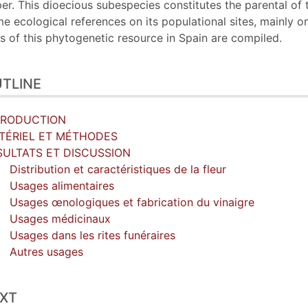
erences
er. This dioecious subespecies constitutes the parental of t
hors
e ecological references on its populational sites, mainly on 
s of this phytogenetic resource in Spain are compiled.
TLINE
TRODUCTION
TÉRIEL ET MÉTHODES
SULTATS ET DISCUSSION
Distribution et caractéristiques de la fleur
Usages alimentaires
Usages œnologiques et fabrication du vinaigre
Usages médicinaux
Usages dans les rites funéraires
Autres usages
XT