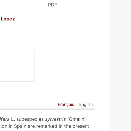
PDF
.
López
Français
English
nifera
L. subespecies
sylvestris
(Gmelin)
tion in Spain are remarked in the present