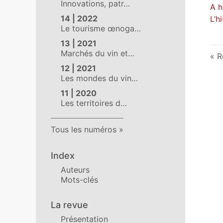
Innovations, patr…
A h
14 | 2022
L’h
Le tourisme œnoga…
13 | 2021
Marchés du vin et…
R
12 | 2021
Les mondes du vin…
11 | 2020
Les territoires d…
Tous les numéros
Index
Auteurs
Mots-clés
La revue
Présentation