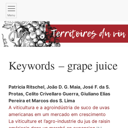
Menu
Keywords – grape juice
Patricia
Ritschel
,
João D. G.
Maia
,
José F. da S.
Protas
,
Celito Crivellaro
Guerra
,
Giuliano Elias
Pereira
et
Marcos dos S.
Lima
A viticultura e a agroindústria de suco de uvas
americanas em um mercado em crescimento
La viticulture et l’agro-industrie du jus de raisin
américain dans un marché en expansion