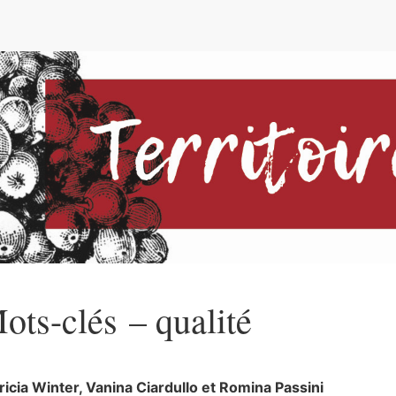
e
ots-clés – qualité
ricia
Winter
,
Vanina
Ciardullo
et
Romina
Passini