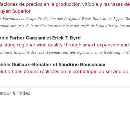
iaciones de precios en la producción vitícola y las tasas d
uyán Superior
e Variations in Grape Production and Irrigation Water Rates in the Upper T
ations des prix de la production de raisin et des tarifs de l’eau d’irrigation d
nnie
Farber Canziani
et
Erick T.
Byrd
ulating regional wine quality through smart expansion and
ementer la qualité des vins régionaux par une expansion et un leadership intel
chèle
Guilloux-Bénatier
et
Sandrine
Rousseaux
lution des études réalisées en microbiologie au service de l
etour à l’index