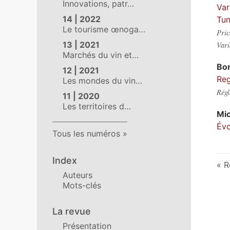
Innovations, patr…
Var
14 | 2022
Tun
Le tourisme œnoga…
Pric
13 | 2021
Vari
Marchés du vin et…
Bo
12 | 2021
Reg
Les mondes du vin…
Régl
11 | 2020
Les territoires d…
Mi
Évo
Tous les numéros
Index
R
Auteurs
Mots-clés
La revue
Présentation